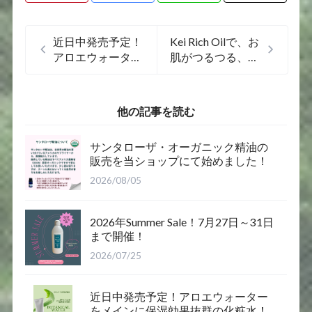
近日中発売予定！
Kei Rich Oilで、お
アロエウォーター
肌がつるつる、も
をメインに保湿効
ちもちと大好評で
果抜群の化粧水！
す！
他の記事を読む
サンタローザ・オーガニック精油の
販売を当ショップにて始めました！
2026/08/05
2026年Summer Sale！7月27日～31日
まで開催！
2026/07/25
近日中発売予定！アロエウォーター
をメインに保湿効果抜群の化粧水！