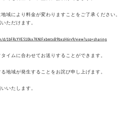
は地域により料金が変わりますことをご了承ください。
認いただけます。
file/d/1bFRcYVE510kx7KNJFxbmtxB9bxsH6rv9/view?usp=sharing
フタイムに合わせてお送りすることができます。
する地域が発生することをお詫び申し上げます。
願いいたします。