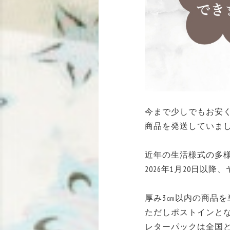
今まで少しでもお安
商品を発送していま
近年の生活様式の多
2026年1月20日
厚み3㎝以内の商品
ただしポストインと
レターパックは全国