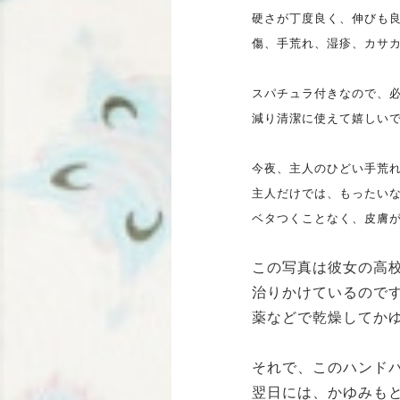
硬さが丁度良く、伸びも
傷、手荒
れ、湿疹、カサ
スパチュラ付きなので、
減り清潔に使えて嬉しい
今夜、主人のひどい手荒
主人だけでは、もったい
ベタつくことなく、皮膚
この写真は彼女の高
治りかけているので
薬などで乾燥してか
それで、このハンド
翌日には、かゆみも