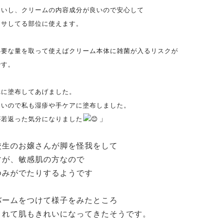
良いし、クリームの内容成分が良いので安
心して
カサしてる部位に使えます。
必要な量を取って使えばクリーム本体に雑
菌が入るリスクが
です。
れに塗布してあげました。
ないので私も湿疹や手ケアに塗布しました
。
」
が若返った気分になりました
校生のお嬢さんが脚を怪我をして
すが、敏感肌の方なので
ゆみがでたりするようです
バームをつけて様子をみたところ
とれて肌もきれいになってきたそうです。