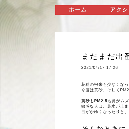
ホーム
アクシ
まだまだ出
2021/04/17 17:26
花粉の飛来も少なくなっ
今度は黄砂、そしてPM
黄砂もPM2.5
も鼻がムズ
敏感な人は、鼻水が止ま
目がかゆくなったりと、