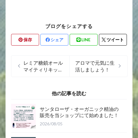
ブログをシェアする
保存
シェア
LINE
ツイート
レミア糖鎖オール
アロマで元気に生
マイティリキッド
活しましょう！
ソープとローショ
ンはお肌のことを
考えて原材料にこ
他の記事を読む
だわっています
サンタローザ・オーガニック精油の
販売を当ショップにて始めました！
2026/08/05