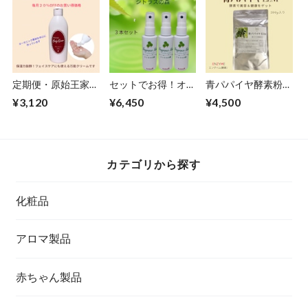
ンスミスト・シトラ
スの森 60ｍｌ2本
セット
定期便・原始王家の
セットでお得！オー
青パパイヤ酵素粉
ボディクリーム
ガニック天然成分が
末・レミア青パパイ
¥3,120
¥6,450
¥4,500
大人の気になるニオ
ヤEZM 200ｇ
イをすべて消臭！化
粧水タイプのフレグ
ランスミスト・シト
ラスの森 60ｍｌ
カテゴリから探す
×3本
化粧品
アロマ製品
赤ちゃん製品