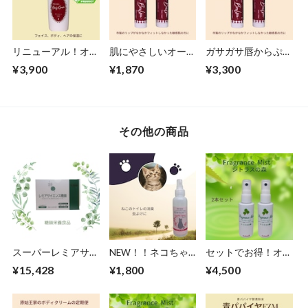
リニューアル！オー
肌にやさしいオーガ
ガサガサ唇からぷる
ルインワンクリーム
ニック１００％でし
ぷる唇に！肌にやさ
¥3,900
¥1,870
¥3,300
として全身保湿ケ
っかり保湿！原始王
しいオーガニック１
ア・原始王家のボデ
家のリップバーム
００％でしっかり保
ィクリーム
（４ｍｌ）
湿・原始王家のリッ
プバーム！
その他の商品
スーパーレミアサイ
NEW！！ネコちゃ
セットでお得！オー
エンス糖鎖・糖鎖栄
んのトイレ用・アロ
ガニック天然成分が
¥15,428
¥1,800
¥4,500
養食品
マスプレー
大人の気になるニオ
100ml
イを全て消臭！化粧
水タイプのフレグラ