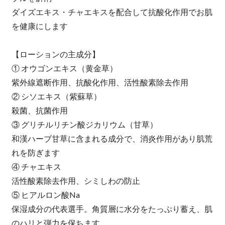
ダイズエキス・チャエキスを配合して抗酸化作用でお肌
を健康にします
【ローションの主成分】
① オウゴンエキス（黄金草）
紫外線遮断作用、抗酸化作用、活性酸素除去作用
② シソエキス（紫蘇草）
殺菌、抗菌作用
③ グリチルリチン酸ジカリウム（甘草）
和漢ハーブ甘草に含まれる成分で、消炎作用があり肌荒
れを防ぎます
④ チャエキス
活性酸素除去作用、シミしわの防止
⑤ ヒアルロン酸Na
保湿成分の代表選手。角質層に水分をたっぷり蓄え、肌
のハリと弾力を保ちます