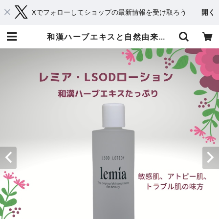
Xでフォローしてショップの最新情報を受け取ろう
開く
和漢ハーブエキスと自然由来の成分で作った、赤ちゃんにも使える！「レミア ＬＳＯＤローション」150ml | 京都からメディカルアロマとハーブであなたに癒しと笑顔をお届け・Shop 桂（kei）