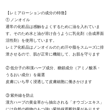
【レミアローションの成分の特徴】
① ノンオイル
通常の化粧品は感触をよくするために油を入れていま
す。そのため水と油が溶け合うように乳化剤（合成界面
活性剤）を使用しています。
レミア化粧品はノンオイルのため汗や脂をスムーズに排
泄させるので、肌が正常に機能して、お肌を守ります
② 低分子の和漢ハーブ成分、糖鎖成分（アミノ酸系・
うるおい成分）を厳選
皮膚にいち早く浸透して皮膚細胞に働きかけます
③ 紫外線を防止
漢方ハーブの黄金草から抽出される「オウゴンエキス」
には自然の植物のもつ強い紫外線遮断効果があります。