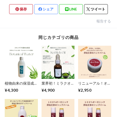
保存
シェア
LINE
ツイート
報告する
同じカテゴリの商品
植物由来の保湿成分
業界初！ミラクオイ
リニューアル！オリ
たっぷり化粧水！原
ル・モリンガ 美容
―プオイルをプラス
¥4,300
¥4,900
¥2,950
始王家のBotanical
オイル 「Kei Rich
して保湿力アップ！
Water 190ml
Oil」40ｍｌ
原始王家のハンドバ
ーム