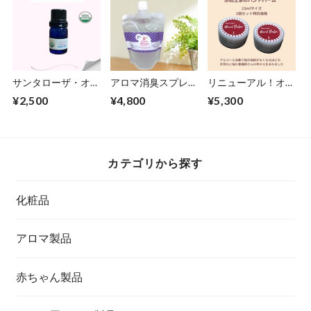
サンタローザ・オー
アロマ消臭スプレー
リニューアル！オリ
ガニックラベンダー
「グラスシャワー」
ーブオイルをプラス
¥2,500
¥4,800
¥5,300
精油 3.5ml
ストマ―装着の方に
してさらに保湿力ア
好評です！徳用200
ップ！「原始王家の
ｍｌ
ハンドバーム」
カテゴリから探す
化粧品
アロマ製品
赤ちゃん製品