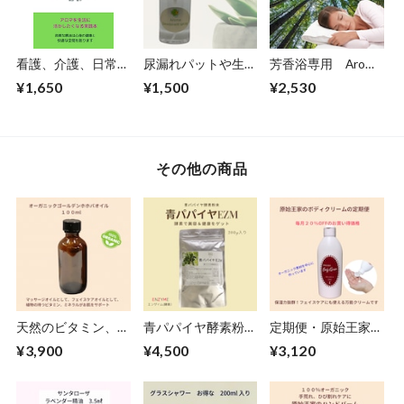
看護、介護、日常に
尿漏れパットや生理
芳香浴専用 Aroma
おける実例集「香り
ナプキンを自然の香
Water (ヒノキ＆日
¥1,650
¥1,500
¥2,530
だけではない・アロ
りで爽やかに消臭、
本の柑橘の香り)
マの魅力」
Aroma Deodorant
Spray 50ｍｌ
その他の商品
天然のビタミン、ミ
青パパイヤ酵素粉
定期便・原始王家の
ネラルたっぷり！オ
末・レミア青パパイ
ボディクリーム
¥3,900
¥4,500
¥3,120
ーガニックゴールデ
ヤEZM 200ｇ
ンホホバオイル
100ml