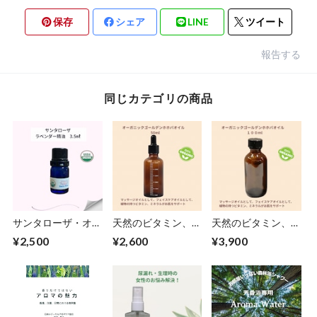
保存
シェア
LINE
ツイート
報告する
同じカテゴリの商品
サンタローザ・オー
天然のビタミン、ミ
天然のビタミン、ミ
ガニックラベンダー
ネラルたっぷり！
ネラルたっぷり！オ
¥2,500
¥2,600
¥3,900
精油 3.5ml
オーガニックゴール
ーガニックゴールデ
デンホホバオイル
ンホホバオイル
50ml
100ml