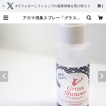
Xでフォローしてショップの最新情報を受け取ろう
開く
アロマ消臭スプレー「グラスシャワー」ストマ―装着の方に好評です 50ml | 京都からメディカルアロマとハーブであなたに癒しと笑顔をお届け・Shop 桂（kei）