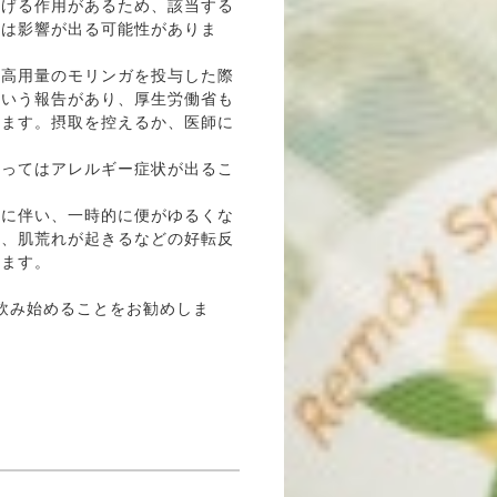
下げる作用があるため、該当する
方は影響が出る可能性がありま
に高用量のモリンガを投与した際
という報告があり、厚生労働省も
います。摂取を控えるか、医師に
。
よってはアレルギー症状が出るこ
出に伴い、一時的に便がゆるくな
る、肌荒れが起きるなどの好転反
ります。
飲み始めることをお勧めしま