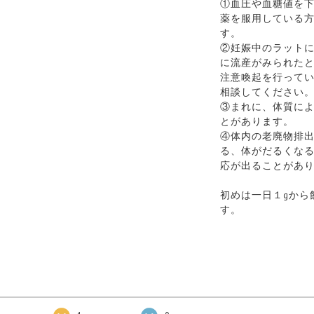
①血圧や血糖値を
薬を服用している
す。
② 妊娠中のラット
に流産がみられた
注意喚起を行って
相談してください
③まれに、体質に
とがあります。
④体内の老廃物排
る、体がだるくな
応が出ることがあ
初めは一日１gから
す。