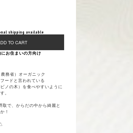
onal shipping available
DD TO CART
内にお住まいの方向け
リカ農務省）オーガニック
ーフードと言われている
サビノの木）を食べやすいように
ます。
の摂取で、からだの中から綺麗と
んか！
△