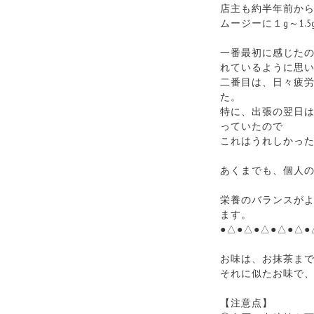
店主も約半年前か
ムージーに１g～1.
一番最初に感じた
れているように思
二番目は、日々疲
た。
特に、出張の翌日
っていたので
これはうれしかっ
あくまでも、個人
栄養のバランスが
ます。
●△●△●△●△●△●
お味は、お抹茶ま
それに似たお味で
【注意点】