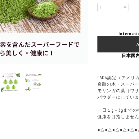
Internati
A
日本国
USDA認定（アメ
奇跡の木・スーパ
モリンガの葉（ワ
パウダーにしてい
一日１g～3gまで
健康を目指しませ
●△●△●△●△●△●