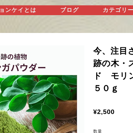
ョンケイとは
ブログ
カテゴリ
今、注目
跡の木・
ド モリ
５０ｇ
¥2,500
数量