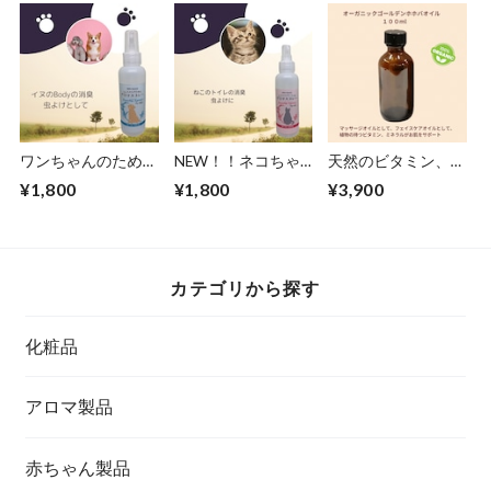
Spray 50ｍｌ
シトラスの森 60
ｍｌ
ワンちゃんのための
NEW！！ネコちゃ
天然のビタミン、ミ
アロマスプレー
んのトイレ用・アロ
ネラルたっぷり！オ
¥1,800
¥1,800
¥3,900
100ml
マスプレー
ーガニックゴールデ
100ml
ンホホバオイル
100ml
カテゴリから探す
化粧品
アロマ製品
赤ちゃん製品