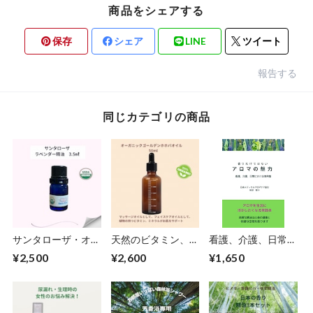
商品をシェアする
保存
シェア
LINE
ツイート
報告する
同じカテゴリの商品
サンタローザ・オー
天然のビタミン、ミ
看護、介護、日常に
ガニックラベンダー
ネラルたっぷり！
おける実例集「香り
¥2,500
¥2,600
¥1,650
精油 3.5ml
オーガニックゴール
だけではない・アロ
デンホホバオイル
マの魅力」
50ml