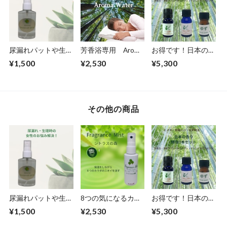
尿漏れパットや生理
芳香浴専用 Aroma
お得です！日本の香
ナプキンを自然の香
Water (ヒノキ＆日
り精油3本セット！
¥1,500
¥2,530
¥5,300
りで爽やかに消臭、
本の柑橘の香り)
ブレンドレシピをプ
Aroma Deodorant
レゼント！
Spray 50ｍｌ
その他の商品
尿漏れパットや生理
8つの気になるカラ
お得です！日本の香
ナプキンを自然の香
ダのニオイを消臭！
り精油3本セット！
¥1,500
¥2,530
¥5,300
りで爽やかに消臭、
100%植物の力・フ
ブレンドレシピをプ
Aroma Deodorant
レグランスミスト・
レゼント！