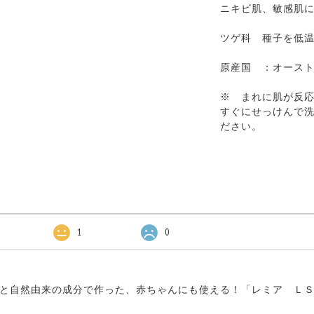
ニキビ肌、敏感肌
ツゲ科 種子を低
原産国 ：オース
※ まれに肌が反
すぐにせっけんで
ださい。
1
0
と自然由来の成分で作った、赤ちゃんにも使える！「レミア ＬＳＯＤ