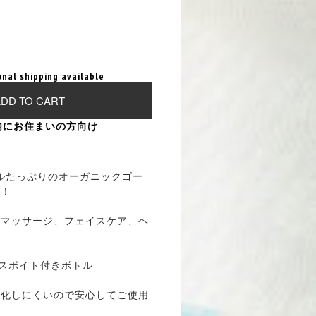
onal shipping available
DD TO CART
内にお住まいの方向け
ルたっぷりのオーガニックゴー
ル！
パマッサージ、フェイスケア、ヘ
。
： スポイト付きボトル
酸化しにくいので安心してご使用